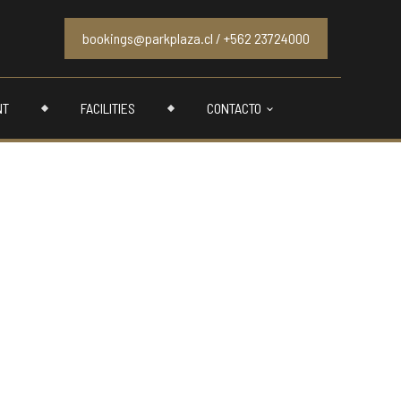
bookings@parkplaza.cl
/
+562 23724000
NT
FACILITIES
CONTACTO
 & Contacto
 consulta, no dudes en llamarnos o
nsaje. Lo responderemos a la brevedad.
laza.cl
iales