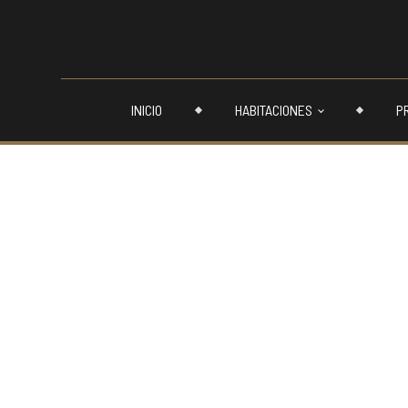
INICIO
HABITACIONES
P
INICIO
HABITACIONES
PROMOCIONES
EVENTOS