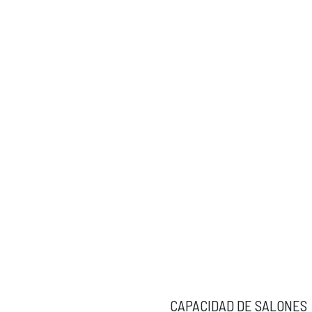
SALÓN DIRECTORIO
GRAN SALÓN VERDE
DESCARGAR INFORMACIÓN DE LOS SALONES
CAPACIDAD DE SALONES