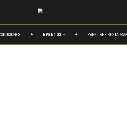
ROMOCIONES
EVENTOS
PARK LANE RESTAURA
Reservas
Si tienes alguna
enviarnos un me
+562 23724000
bookings@parkp
Redes soc
Facebook