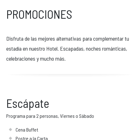
PROMOCIONES
Reservas & Contacto
Disfruta de las mejores alternativas para complementar tu
Si tienes alguna consulta, no dudes en llamarnos o enviarnos un
estadía en nuestro Hotel. Escapadas, noches románticas,
mensaje. Lo responderemos a la brevedad.
celebraciones y mucho más.
+562 23724000
bookings@parkplaza.cl
Redes sociales
Escápate
Facebook
Instagram
Programa para 2 personas, Viernes o Sábado
TripAdvisor
Cena Buffet
Postre a la Carta