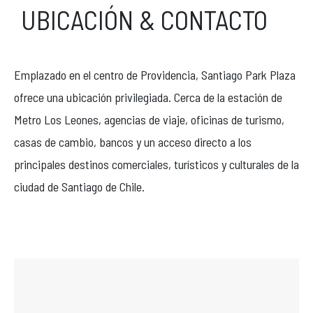
UBICACIÓN & CONTACTO
Reservas & Contacto
Emplazado en el centro de Providencia, Santiago Park Plaza
ofrece una ubicación privilegiada. Cerca de la estación de
Si tienes alguna consulta, no dudes en llamarnos o enviarnos un
mensaje. Lo responderemos a la brevedad.
Metro Los Leones, agencias de viaje, oficinas de turismo,
casas de cambio, bancos y un acceso directo a los
+562 23724000
principales destinos comerciales, turísticos y culturales de la
bookings@parkplaza.cl
ciudad de Santiago de Chile.
Redes sociales
Facebook
Instagram
TripAdvisor